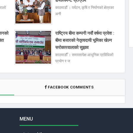
डेभलपमेण्ट प्रोग्राम”
रालो
काठमाडौं । पर्यटन, कृषि र निर्माणको क्षेत्रका
अनौ
िएसनको
राष्ट्रिय बीमा कम्पनी नवौं वर्षमा प्रवेश :
चित
बीमा बजारको नेतृत्वदायी भूमिका खेल्न
सरोकारवालाको सुझाव
काठमाडौँ । समयसापेक्ष आधुनिक प्रविधिको
प्रयोग र ज
FACEBOOK COMMENTS
MENU