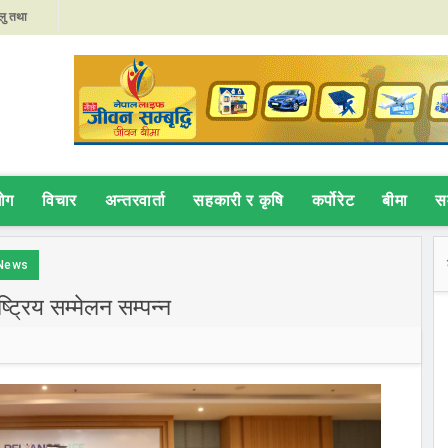
ेलु तथा
र्ने
्त बनाउन
०२६ आगामी
यमा रामहरी
 निर्वाचित
योग
विचार
अन्तरवार्ता
सहकारी र कृषि
कर्पोरेट
बीमा
स
र्फको
सम्बन्धी
News
जगारी
ष्ट्रिय सम्मेलन सम्पन्न
ेप ब्याजदर
ा दिन
ils AI-
al
ृत्व,