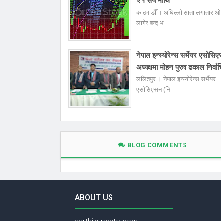
२१ सय माथि
काठमाडौँ । अघिल्लो साता लगातार ओ
लागेर बन्द भ
नेपाल इन्स्योरेन्स सर्भेयर एसोस
अध्यक्षमा मोहन पुरुष ढकाल निर्वा
ललितपुर । नेपाल इन्स्योरेन्स सर्भेयर
एसोसिएसन (नि
BLOG COMMENTS
ABOUT US