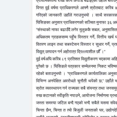
प्राथमिकतामा राखी कार्य अगाडि बढाइएको उहाँले बता
विगत दुई वर्षमा प्राधिकरणले आफ्नै स्रोतबाट करिब ४
गरिएको जानकारी उहाँले गराउनुभयो । साथै सरकारको 
घिसिङका अनुसार प्राधिकरणको सञ्चित मुनाफा ३६ अर्ब
“संस्थाको नाफा बढाउँदै लगेर मुलुककै सबल, अनुशासित त
अधिकतम ग्राहकसम्म पहुँच विस्तार गर्ने, वित्तीय खर्
वितरण लाइन तथा सबस्टेसन विस्तार र सुधार गर्ने, प्रशा
विद्युत् उत्पादन गर्न अहोरात्र व्रिmयाशील छौँ ।”
दुई वर्षअघि करिब ८९ प्रतिशत विद्युतीकरण भएकामा अहि
पुगेको छ । घिसिङले पत्रकार सम्मेलनमा निकट भविष्यमा देशभ
रहेको बताउनुभयो । “प्राधिकरणले कार्यतालिका अनुसार
विभिन्न अनपेक्षित अवरोधले चुनौती थपेको छ,” उहाँले 
स्रोत व्यवस्थापन गर्न राज्यका सबै संयन्त्र तथा जन
रुख कटानको स्वीकृति नपाउने, आयोजना निर्माणमा प्रभाव
जस्ता समस्या जटिल बन्दै गएको भन्दै सबैले यसमा संवे
चिन्ता छैन, चिन्ता त त्यो बिजुली जनताको घर, उद्योगदे