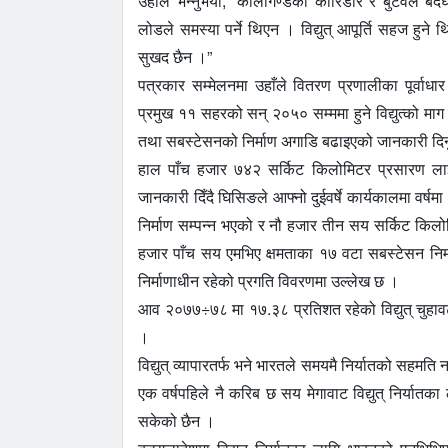
उहाँले भन्नुभयो, “कालीगण्डकी कोरिडोर र बुटवल बर
लोडले समस्या पर्ने थिएन । विद्युत् आपूर्ति सहज हुन
सुखद छैन ।”
पत्रकार सम्मेलनमा उहाँले वितरण प्रणालीका पूर्वा
प्रमुख ११ सहरको सन् २०५० सम्ममा हुने विद्युत्को म
तथा सबस्टेसनको निर्माण अगाडि बढाइएको जानकारी द
हाल पाँच हजार ७४२ सर्किट किलोमिटर प्रसारण ल
जानकारी दिँदै घिसिङले आफ्नो दुईवर्षे कार्यकालमा 
निर्माण सम्पन्न भएको र नौ हजार तीन सय सर्किट किलो
हजार पाँच सय एमभिए क्षमताका १७ वटा सबस्टेसन निर
निर्माणाधीन रहेको प्रगति विवरणमा उल्लेख छ ।
आव २०७७÷७८ मा १७.३८ प्रतिशत रहेको विद्युत् चुहाव
।
विद्युत् व्यापारतर्फ भने भारतले समयमै निर्यातको सहमत
एक वर्षपहिले नै करिब छ सय मेगावाट विद्युत् निर्यात
सकेको छैन ।