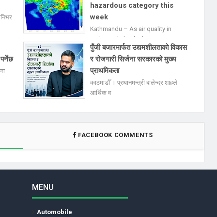
hazardous category this
week
मनिभर
Kathmandu – As air quality in
Kathmandu hit the h
पुँजी बजारमार्फत उद्यमशीलताको विकास
पर्नेछ
र रोजगारी सिर्जना सरकारको मुख्य
प्राथमिकता
जना
काठमाडौँ । प्रधानमन्त्री बालेन्द्र शाहले
आर्थिक व
FACEBOOK COMMENTS
MENU
Automobile