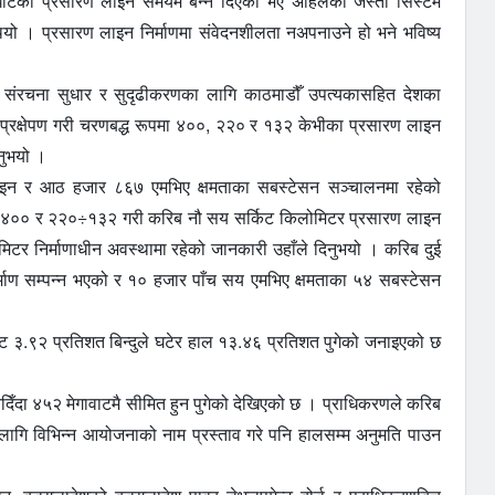
्दघाटको प्रसारण लाइन समयमै बन्न दिएको भए अहिलेको जस्तो सिस्टम
े थियो । प्रसारण लाइन निर्माणमा संवेदनशीलता नअपनाउने हो भने भविष्य
धार संरचना सुधार र सुदृढीकरणका लागि काठमाडौँ उपत्यकासहित देशका
ाग प्रक्षेपण गरी चरणबद्ध रूपमा ४००, २२० र १३२ केभीका प्रसारण लाइन
िनुभयो ।
ाइन र आठ हजार ८६७ एमभिए क्षमताका सबस्टेसन सञ्चालनमा रहेको
वर्षमा ४०० र २२०÷१३२ गरी करिब नौ सय सर्किट किलोमिटर प्रसारण लाइन
मिटर निर्माणाधीन अवस्थामा रहेको जानकारी उहाँले दिनुभयो । करिब दुई
्माण सम्पन्न भएको र १० हजार पाँच सय एमभिए क्षमताका ५४ सबस्टेसन
ट ३.९२ प्रतिशत बिन्दुले घटेर हाल १३.४६ प्रतिशत पुगेको जनाइएको छ
ि नदिँदा ४५२ मेगावाटमै सीमित हुन पुगेको देखिएको छ । प्राधिकरणले करिब
का लागि विभिन्न आयोजनाको नाम प्रस्ताव गरे पनि हालसम्म अनुमति पाउन