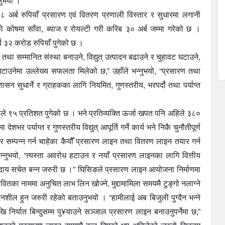
उनुभयो ।
८ अर्ब रुपियाँ प्रसारण एवं वितरण प्रणाली विस्तार र सुधारमा लगानी
कोषमा साँवा, ब्याज र रोयल्टी गरी करिब ३० अर्ब जम्मा गरेको छ ।
 ३२ करोड रुपियाँ पुगेको छ ।
था सम्मानित संस्था बनाउने, विद्युत् उत्पादन बढाउने र चुहावट घटाउने,
च घटाउनेमा उल्लेख्य सफलता मिलेको छ,” उहाँले भन्नुभयो, “प्रसारण तथा
सन सुधार्ने र ग्राहकका लागि नियमित, गुणस्तरीय, भरपर्दो तथा पर्याप्त
ले ९५ प्रतिशत पुगेको छ । भने प्रतिव्यक्ति ऊर्जा खपत पनि अहिले ३८०
र पर्याप्त र गुणस्तरीय विद्युत् आपूर्ति गर्ने कार्य भने निकै चुनौतीपूर्ण
 सम्पन्न गर्न चाहेका कैयौँ प्रसारण लाइन तथा वितरण लाइन तयार गर्न
भन्नुभयो, “त्यस्ता अवरोध हटाउन र नयाँ प्रसारण लाइनका लागि वित्तीय
समुदाय सचेत बन्न जरुरी छ ।” घिसिङले प्रसारण लाइन आयोजना निर्माणमा
ितका नाममा अनुचित लाभ लिन खोज्ने, मुद्दामामिला समयमै टुङ्गो नलाग्ने
दनशील हुन जरुरी रहेको बताउनुभयो । “हामीलाई अब बिजुली पुग्दैन भन्ने
खि निर्यात बिन्दुसम्म पु¥याउने सञ्जाल प्रसारण लाइन बनाउनुपर्नेमा छ,”