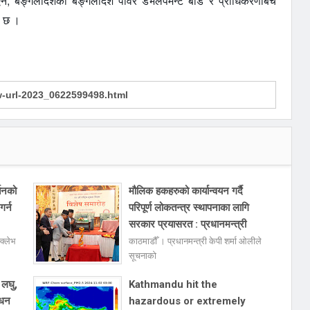
िएन, बङ्गलादेशको बङ्गलादेश पावर डेभलपमेन्ट बोर्ड र प्राधिकरणबिच
ो छ ।
्तनको
मौलिक हकहरुको कार्यान्वयन गर्दै
गर्न
परिपूर्ण लोकतन्त्र स्थापनाका लागि
सरकार प्रयासरत : प्रधानमन्त्री
क्लेभ
काठमाडौँ । प्रधानमन्त्री केपी शर्मा ओलीले
सूचनाको
 लघु,
Kathmandu hit the
्धन
hazardous or extremely