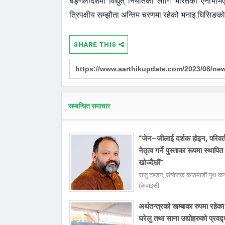
बङ्गलादेशमा विद्युत् निर्यातका लागि भारतको एनभिभ
त्रिपक्षीय सम्झौता अन्तिम चरणमा रहेको भनाइ घिसिङक
SHARE THIS
सम्बन्धित समाचार
“जेन–जीलाई दर्शक होइन, परिवर
नेतृत्व गर्ने पुस्ताका रूपमा स्थापित 
खोज्दैछौं”
राजु टण्डन, संयोजक काठमाडौं युथ कन्
(केवाइसी
अर्थतन्त्रको खम्बाका रुपमा रहेका
घरेलु तथा साना उद्योहरुको प्रवद्र