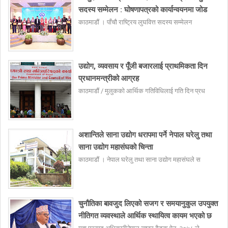
सदस्य सम्मेलन : घोषणापत्रको कार्यान्वयनमा जोड
काठमाडौं । पाँचौ राष्ट्रिय लुघवित्त सदस्य सम्मेलन
उद्योग, व्यवसाय र पूँजी बजारलाई प्राथमिकता दिन
प्रधानमन्त्रीको आग्रह
काठमाडौं / मुलुकको आर्थिक गतिविधिलाई गति दिन प्रध
अशान्तिले साना उद्योग धरापमा पर्ने नेपाल घरेलु तथा
साना उद्योग महासंघको चिन्ता
काठमाडौं । नेपाल घरेलु तथा साना उद्योग महासंघले स
चुनौतिका बावजुद लिएको सजग र समयानुकुल उपयुक्त
नीतिगत व्यवस्थाले आर्थिक स्थायित्व कायम भएको छ