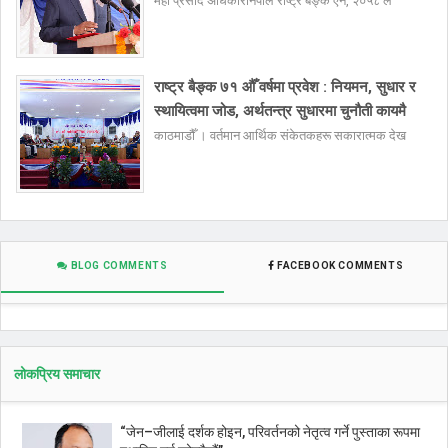
महा प्रसाद अधिकारीनेपाल राष्ट्र बैङ्क ऐन, २०५८ ले
राष्ट्र बैङ्क ७१ औँ वर्षमा प्रवेश : नियमन, सुधार र
स्थायित्वमा जोड, अर्थतन्त्र सुधारमा चुनौती कायमै
काठमाडौँ । वर्तमान आर्थिक संकेतकहरू सकारात्मक देख
BLOG COMMENTS
FACEBOOK COMMENTS
लोकप्रिय समाचार
“जेन–जीलाई दर्शक होइन, परिवर्तनको नेतृत्व गर्ने पुस्ताका रूपमा