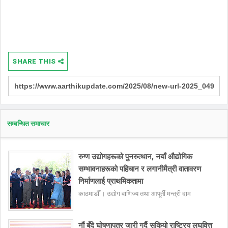
SHARE THIS
सम्बन्धित समाचार
रुग्ण उद्योगहरूको पुनरुत्थान, नयाँ औद्योगिक
सम्भावनाहरूको पहिचान र लगानीमैत्री वातावरण
निर्माणलाई प्राथमिकतामा
काठमाडौँ । उद्योग वाणिज्य तथा आपूर्ती मन्त्री दाम
नौं बुँदे घोषणापत्र जारी गर्दै सकियो राष्ट्रिय लघुवित्त