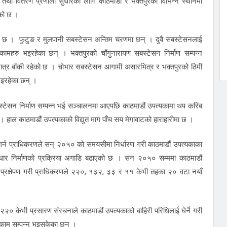
रण तथा वितरण प्रणाली सुधारका लागि काठमाडौं र भक्तपुरका विभिन्न स्थानमा
को छ ।
 छ । फुटुङ र मुलपानी सबस्टेसन अन्तिम चरणमा छन् । दुवै सबस्टेसनलाई
ामहरु भइरहेका छन् । भक्तपुरको चाँगुनारायण सबस्टेसन निर्माण सम्पन्न
त्र बाँकी रहेको छ । चोभार सबस्टेसन आगामी असारभित्र र भक्तपुरको ठिमी
भइरहेका छन् ।
्टेसन निर्माण सम्पन्न भई सञ्चालनमा आएपछि काठमाडौं उपत्यकामा थप करिब
ने छ । हाल काठमाडौं उपत्यकाको विद्युत माग पाँच सय मेगावाटको हाराहारीमा छ ।
बोधन गर्न प्राधिकरणले सन् २०५० को समयसीमा निर्धारण गरी काठमाडौं उपत्यकाका
ूर्वाधार निर्माणको प्रक्रिया अगाडि बढाएको छ । सन २०५० सम्ममा काठमाडौं
े प्रक्षेपण गरी प्राधिकरणले २२०, १३२, ३३ र ११ केभी तहका २० वटा नयाँ
० केभी प्रसारण संरचनाले काठमाडौं उपत्यकाको बाहिरी परिधिलाई घेर्ने गरी
का काम सम्पन्न भइसकेका छन् ।