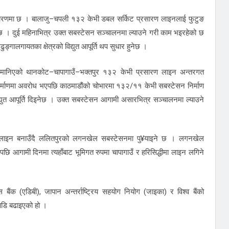
म चरणमा छ । बालाजु–चपली १३२ केभी डबल सर्किट प्रसारण लाइनलाई फुटुङ
गरिने छ । दुई महिनाभित्र उक्त सबस्टेसन सञ्चालनमा ल्याउने गरी काम भइरहेको छ
गालगायतका क्षेत्रको विद्युत आपूर्ति थप सुधार हुनेछ ।
वपूर्ण मानिएको थानकोट–चापागाउँ–भक्तपुर १३२ केभी प्रसारण लाइन अन्तरगत
 निर्माणमा अवरोध भएपछि काठमाडौंको चोभारमा १३२/११ केभी सबस्टेसन निर्माण
्युत आपूर्ति दिइनेछ । उक्त सबस्टेसन आगामी असारभित्र सञ्चालनमा ल्याउने
त लाइन बनाउँदै ललितपुरको लगनखेल सबस्टेसनमा पु¥याइने छ । लगनखेल
ि आगामी दिनमा त्यहाँबाट भूमिगत रुपमा चापागाउँ र हरिसिद्धीमा लाइन लगिने
ंक (एडिबी), जापान अन्तर्राष्ट्रिय सहयोग नियोग (जाइका) र विश्व बैंको
ाडि बढाइएको हो ।