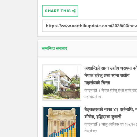
SHARE THIS
सम्बन्धित समाचार
अशान्तिले साना उद्योग धरापमा पर्न
नेपाल घरेलु तथा साना उद्योग
महासंघको चिन्ता
काठमाडौं । नेपाल घरेलु तथा साना उद्
महासंघले स
बैङ्कहरूको नाफा ४९ अर्बमाथि, 
शीर्षमा, बृद्धिदरमा कुमारी
काठमाडौँ । चालु आर्थिक वर्ष २०८२÷
तेस्रो त्र