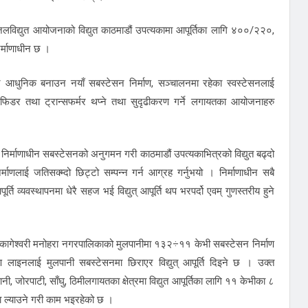
जलविद्युत आयोजनाको विद्युत काठमाडौं उपत्यकामा आपूर्तिका लागि ४००/२२०,
्माणाधीन छ ।
ीय र आधुनिक बनाउन नयाँ सबस्टेसन निर्माण, सञ्चालनमा रहेका स्वस्टेसनलाई
ँ फिडर तथा ट्रान्सफर्मर थप्ने तथा सुदृढीकरण गर्ने लगायतका आयोजनाहरु
निर्माणाधीन सबस्टेसनको अनुगमन गरी काठमाडौं उपत्यकाभित्रको विद्युत बढ्दो
्माणलाई जतिसक्म्दो छिट्टो सम्पन्न गर्न आग्रह गर्नुभयो । निर्माणाधीन सबै
ि व्यवस्थापनमा धेरै सहज भई विद्युत् आपूर्ति थप भरपर्दो एवम् गुणस्तरीय हुने
का लागि कागेश्वरी मनोहरा नगरपालिकाको मुलपानीमा १३२÷११ केभी सबस्टेसन निर्माण
ाइनलाई मुलपानी सबस्टेसनमा छिराएर विद्युत् आपूर्ति दिइने छ । उक्त
नी, जोरपाटी, साँघु, ठिमीलगायतका क्षेत्रमा विद्युत आपूर्तिका लागि ११ केभीका ८
 ल्याउने गरी काम भइरहेको छ ।