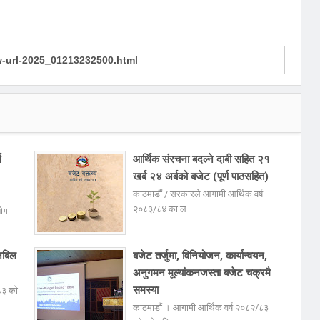
े
आर्थिक संरचना बदल्ने दाबी सहित २१
खर्ब २४ अर्बको बजेट (पूर्ण पाठसहित)
काठमाडौं / सरकारले आगामी आर्थिक वर्ष
२०८३/८४ का ल
योग
नबिल
बजेट तर्जुमा, विनियोजन, कार्यान्वयन,
अनुगमन मूल्यांकनजस्ता बजेट चक्रमै
समस्या
८३ को
काठमाडौं । आगामी आर्थिक वर्ष २०८२/८३