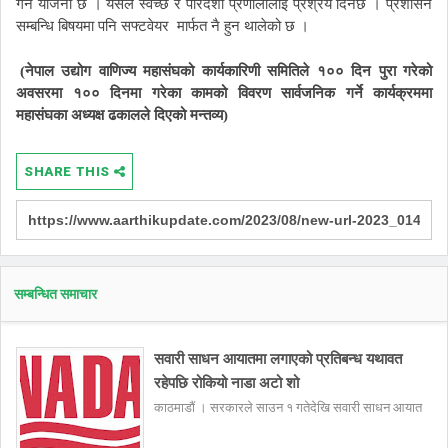
गर्ने
योजना
छ
।
यसले
स्वच्छ
र
पारदर्शी
प्रणालीलाई
प्रश्रय
दिनेछ
।
प्रशासन
सम्बन्धि
बिषयमा
पनि
सफ्टवेयर
मार्फत
नै
हुन
थालेको
छ
।
(नेपाल
उद्योग
वाणिज्य
महासंघको
कार्यकारिणी
समितिले
१००
दिन
पुरा
गरेको
अवसरमा
१००
दिनमा
गरेका
कामको
विवरण
सार्वजनिक
गर्ने
कार्यक्रममा
महासंघका
अध्यक्ष
ढकालले
दिएको
मन्तव्य)
SHARE THIS
सम्बन्धित समाचार
सवारी साधन आयातमा लगाएको प्रतिबन्ध यथावत
रहेपछि रोकियो नाडा अटो शो
काठमाडौं । सरकारले साउन १ गतेदेखि सवारी साधन आयात