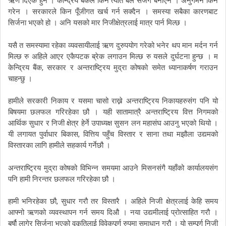
ऋण
दिएकै
हुन
।
केन्द्रिय
बैंकले
किन
त्यति
बेलै
सजग
बनाएन
।
अनुगमन
किन
गरेन
।
सरकारले
किन
पूँजीगत
खर्च
गर्न
सक्दैन
।
समस्या
सबैका
कारणबाट
सिर्जना
भएको
हो
।
अनि
यसको
मार
निजीक्षेत्रलाई
मात्र
पार्न
मिल्छ
।
यसै
त
समस्यामा
रहेका
व्यवसायीलाई
ऋण
दुरुपयोग
गरेको
भनेर
थप
मान
मर्दन
गर्न
मिल्छ
रु
अहिले
आएर
एकैपटक
ब्रेक
लगाउन
मिल्छ
रु
यसले
दुर्घटना
हुन्छ
।
म
,
केन्द्रिय
बैंक
सरकार
र
अन्तराष्ट्रिय
मुद्रा
कोषको
समेत
ध्यानाकर्षण
गराउन
चाहन्छु
।
हामीले
सरकारी
निकाय
र
यसमा
चासो
राख्ने
अन्तराष्ट्रिय
निकायहरुसंग
पनि
यो
बिषयमा
छलफल
गरिरहेका
छौ
।
यही
सातामात्रै
अन्तराष्ट्रिय
वित्त
निगमको
आर्थिक
सुधार
र
निजी
क्षेत्र
हेर्ने
उपाध्यक्ष
सुसन
लन
महासंघ
आउनु
भएको
थियो
।
,
यी
लगायत
पुर्वाधार
बिकास
वित्तिय
पहुँच
विस्तार
र
साना
तथा
मझौला
उद्यमको
विस्तारका
लागि
हामीले
सहकार्य
गर्नेछौ
।
अन्तराष्ट्रिय
मुद्रा
कोषको
विभिन्न
समयमा
आउने
मिसनसंगै
यहाँको
कार्यालयसंग
पनि
हामी
निरन्तर
छलफल
गरिरहेका
छौ
।
,
हामी
भनिरहेका
छौ
सुधार
गरौ
तर
विस्तारै
।
अहिले
निजी
क्षेत्रलाई
केहि
समय
आफ्नो
ऋणको
व्यवस्थापन
गर्न
समय
दिऔ
।
नया
उद्यमीलाई
प्रोत्साहित
गरौ
।
बर्षौ
लागेर
सिर्जना
भएको
वृकृतिलाई
विवेकपूर्ण
रुपमा
समाधान
गरौ
।
यो
सम्पूर्ण
निजी