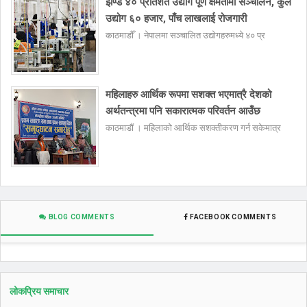
झण्डै ४० प्रतिशत उद्योग पूर्ण क्षमतामा सञ्चालन, कुल
उद्योग ६० हजार, पाँच लाखलाई रोजगारी
काठमाडौँ । नेपालमा सञ्चालित उद्योगहरुमध्ये ४० प्र
महिलाहरु आर्थिक रूपमा सशक्त भएमात्रै देशको
अर्थतन्त्रमा पनि सकारात्मक परिवर्तन आउँछ
काठमाडौं । महिलाको आर्थिक सशक्तीकरण गर्न सकेमात्र
BLOG COMMENTS
FACEBOOK COMMENTS
लोकप्रिय समाचार