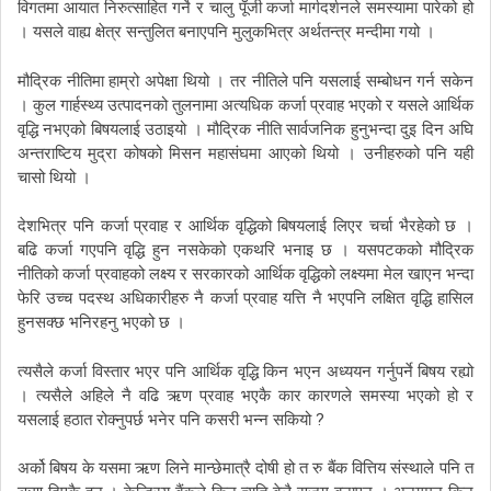
विगतमा
आयात
निरुत्साहित
गर्ने
र
चालु
पूँजी
कर्जा
मार्गदर्शनले
समस्यामा
पारेको
हो
।
यसले
वाह्य
क्षेत्र
सन्तुलित
बनाएपनि
मुलुकभित्र
अर्थतन्त्र
मन्दीमा
गयो
।
मौद्रिक
नीतिमा
हाम्रो
अपेक्षा
थियो
।
तर
नीतिले
पनि
यसलाई
सम्बोधन
गर्न
सकेन
।
कुल
गार्हस्थ्य
उत्पादनको
तुलनामा
अत्यधिक
कर्जा
प्रवाह
भएको
र
यसले
आर्थिक
वृद्धि
नभएको
बिषयलाई
उठाइयो
।
मौद्रिक
नीति
सार्वजनिक
हुनुभन्दा
दुइ
दिन
अघि
अन्तराष्टिय
मुद्रा
कोषको
मिसन
महासंघमा
आएको
थियो
।
उनीहरुको
पनि
यही
चासो
थियो
।
देशभित्र
पनि
कर्जा
प्रवाह
र
आर्थिक
वृद्धिको
बिषयलाई
लिएर
चर्चा
भैरहेको
छ
।
बढि
कर्जा
गएपनि
वृद्धि
हुन
नसकेको
एकथरि
भनाइ
छ
।
यसपटकको
मौद्रिक
नीतिको
कर्जा
प्रवाहको
लक्ष्य
र
सरकारको
आर्थिक
वृद्धिको
लक्ष्यमा
मेल
खाएन
भन्दा
फेरि
उच्च
पदस्थ
अधिकारीहरु
नै
कर्जा
प्रवाह
यत्ति
नै
भएपनि
लक्षित
वृद्धि
हासिल
हुनसक्छ
भनिरहनु
भएको
छ
।
त्यसैले
कर्जा
विस्तार
भएर
पनि
आर्थिक
वृद्धि
किन
भएन
अध्ययन
गर्नुपर्ने
बिषय
रह्यो
।
त्यसैले
अहिले
नै
वढि
ऋण
प्रवाह
भएकै
कार
कारणले
समस्या
भएको
हो
र
?
यसलाई
हठात
रोक्नुपर्छ
भनेर
पनि
कसरी
भन्न
सकियो
अर्को
बिषय
के
यसमा
ऋण
लिने
मान्छेमात्रै
दोषी
हो
त
रु
बैंक
वित्तिय
संस्थाले
पनि
त