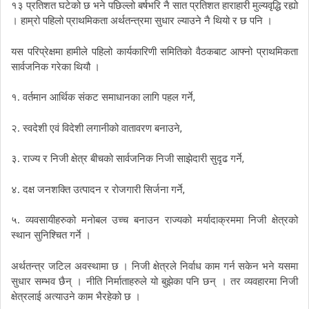
१३
प्रतिशत
घटेको
छ
भने
पछिल्लो
बर्षभरि
नै
सात
प्रतिशत
हाराहारी
मुल्यवृद्धि
रह्यो
।
हाम्रो
पहिलो
प्राथमिकता
अर्थतन्त्रमा
सुधार
ल्याउने
नै
थियो
र
छ
पनि
।
यस
परिप्रेक्षमा
हामीले
पहिलो
कार्यकारिणी
समितिको
वैठकबाट
आफ्नो
प्राथमिकता
सार्वजनिक
गरेका
थियौ
।
,
१.
वर्तमान
आर्थिक
संकट
समाधानका
लागि
पहल
गर्ने
,
२.
स्वदेशी
एवं
विदेशी
लगानीको
वातावरण
बनाउने
,
३.
राज्य
र
निजी
क्षेत्र
बीचको
सार्वजनिक
निजी
साझेदारी
सुदृढ
गर्ने
,
४.
दक्ष
जनशक्ति
उत्पादन
र
रोजगारी
सिर्जना
गर्ने
५.
व्यवसायीहरुको
मनोबल
उच्च
बनाउन
राज्यको
मर्यादाक्रममा
निजी
क्षेत्रको
स्थान
सुनिश्चित
गर्ने
।
अर्थतन्त्र
जटिल
अवस्थामा
छ
।
निजी
क्षेत्रले
निर्वाध
काम
गर्न
सकेन
भने
यसमा
सुधार
सम्भव
छैन्
।
नीति
निर्माताहरुले
यो
बुझेका
पनि
छन्
।
तर
व्यवहारमा
निजी
क्षेत्रलाई
अत्याउने
काम
भैरहेको
छ
।