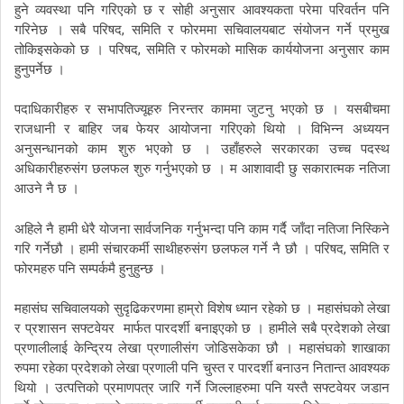
हुने
व्यवस्था
पनि
गरिएको
छ
र
सोही
अनुसार
आवश्यकता
परेमा
परिवर्तन
पनि
,
गरिनेछ
।
सबै
परिषद
समिति
र
फोरममा
सचिवालयबाट
संयोजन
गर्ने
प्रमुख
,
तोकिइसकेको
छ
।
परिषद
समिति
र
फोरमको
मासिक
कार्ययोजना
अनुसार
काम
हुनुपर्नेछ
।
पदाधिकारीहरु
र
सभापतिज्यूहरु
निरन्तर
काममा
जुटनु
भएको
छ
।
यसबीचमा
राजधानी
र
बाहिर
जब
फेयर
आयोजना
गरिएको
थियो
।
विभिन्न
अध्ययन
अनुसन्धानको
काम
शुरु
भएको
छ
।
उहाँहरुले
सरकारका
उच्च
पदस्थ
अधिकारीहरुसंग
छलफल
शुरु
गर्नुभएको
छ
।
म
आशावादी
छु
सकारात्मक
नतिजा
आउने
नै
छ
।
अहिले
नै
हामी
धेरै
योजना
सार्वजनिक
गर्नुभन्दा
पनि
काम
गर्दै
जाँदा
नतिजा
निस्किने
,
गरि
गर्नेछौ
।
हामी
संचारकर्मी
साथीहरुसंग
छलफल
गर्ने
नै
छौ
।
परिषद
समिति
र
फोरमहरु
पनि
सम्पर्कमै
हुनुहुन्छ
।
महासंघ
सचिवालयको
सुदृढिकरणमा
हाम्रो
विशेष
ध्यान
रहेको
छ
।
महासंघको
लेखा
र
प्रशासन
सफ्टवेयर
मार्फत
पारदर्शी
बनाइएको
छ
।
हामीले
सबै
प्रदेशको
लेखा
प्रणालीलाई
केन्द्रिय
लेखा
प्रणालीसंग
जोडिसकेका
छौ
।
महासंघको
शाखाका
रुपमा
रहेका
प्रदेशको
लेखा
प्रणाली
पनि
चुस्त
र
पारदर्शी
बनाउन
नितान्त
आवश्यक
थियो
।
उत्पत्तिको
प्रमाणपत्र
जारि
गर्ने
जिल्लाहरुमा
पनि
यस्तै
सफ्टवेयर
जडान