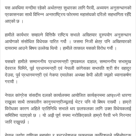
,
यस
अवधिमा
मन्दीमा
रहेको
अर्थतन्त्र
सुधारका
लागि
पैरवी
अध्ययन
अनुसन्धानको
प्रकासनका
साथै
विभिन्न
अन्तराष्ट्रिय
फोरममा
महासंघको
दरिलो
सहभागिता
रहँदै
आएको
छ
।
हामीले
कार्यभार
सम्हाल्ने
वित्तिकै
राष्टिय
सभाले
अख्तियार
दुरुपयोग
अनुसन्धान
आयोगको
संसोधित
विधेयक
पारित
गर्यो
।
जसमा
निजी
क्षेत्र
पनि
अख्तियारको
दायरामा
आउने
बिषय
उल्लेख
थियो
।
हामीले
तत्काल
यसको
विरोध
गर्यौ
।
,
यसबारे
हामीले
सम्माननीय
प्रधानमन्त्री
पुष्पकमल
दाहाल
सम्माननीय
सभामुख
,
देवराज
घिमिरे
पूर्व
प्रधानमन्त्री
एवं
नेपाली
कांगेसका
सभापति
श्री
शेर
वहादुर
,
देउवा
पुर्व
प्रधानमन्त्री
एवं
नेकपा
एमालेका
अध्यक्ष
केपी
ओली
ज्यूको
ध्यानाकर्षण
गरायौ
।
m
नेपाल
कांग्रेस
संसदीय
दलको
कार्यालयमा
आयोजित
कार्यक्रममा
आप्
नो
धारणा
राख्नुका
साथै
तत्कालीन
कानुनमन्त्रीज्यूलाई
भेटर
पनि
यो
बिषय
राख्यौ
।
हाम्रो
विरोधका
कारण
अहिले
प्रतिनिधि
सभाले
थप
छलफलका
लागि
उक्त
विधेयकलाई
समितिमा
पठाएको
छ
।
यो
अझै
पूर्ण
रुपमा
नरोकिएकाले
हाम्रो
पैरवी
भने
निरन्तर
जारि
राख्नुपर्छ
।
नेपाल
उद्योग
वाणिज्य
महासंघ
र
इन्टरनेशनल
फाइनान्स
कर्पोरेशनले
पहिलोपटक