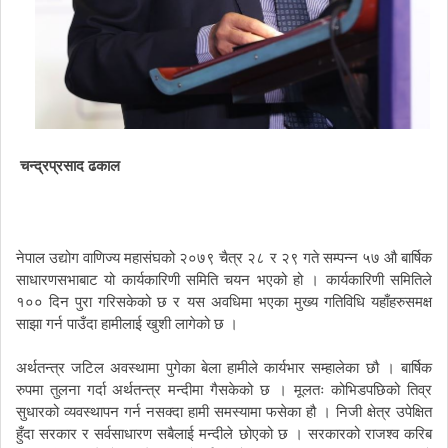
चन्द्रप्रसाद
ढकाल
नेपाल
उद्योग
वाणिज्य
महासंघको
२०७९
चैत्र
२८
र
२९
गते
सम्पन्न
५७
औ
बार्षिक
साधारणसभाबाट
यो
कार्यकारिणी
समिति
चयन
भएको
हो
।
कार्यकारिणी
समितिले
१००
दिन
पुरा
गरिसकेको
छ
र
यस
अवधिमा
भएका
मुख्य
गतिविधि
यहाँहरुसमक्ष
साझा
गर्न
पाउँदा
हामीलाई
खुशी
लागेको
छ
।
अर्थतन्त्र
जटिल
अवस्थामा
पुगेका
बेला
हामीले
कार्यभार
सम्हालेका
छौ
।
बार्षिक
रुपमा
तुलना
गर्दा
अर्थतन्त्र
मन्दीमा
गैसकेको
छ
।
मूलतः
कोभिडपछिको
तिव्र
सुधारको
व्यवस्थापन
गर्न
नसक्दा
हामी
समस्यामा
फसेका
हौ
।
निजी
क्षेत्र
उपेक्षित
हुँदा
सरकार
र
सर्वसाधारण
सबैलाई
मन्दीले
छोएको
छ
।
सरकारको
राजश्व
करिब