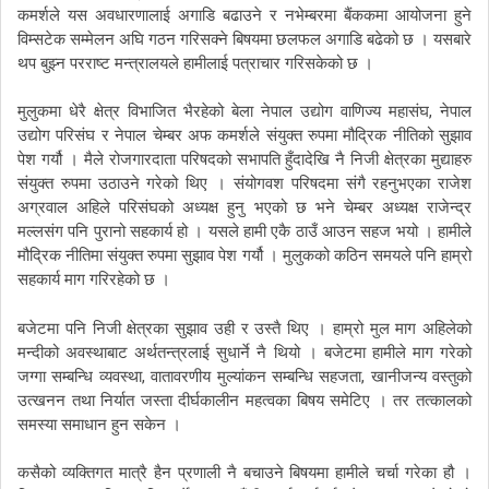
कमर्शले
यस
अवधारणालाई
अगाडि
बढाउने
र
नभेम्बरमा
बैंककमा
आयोजना
हुने
विम्सटेक
सम्मेलन
अघि
गठन
गरिसक्ने
बिषयमा
छलफल
अगाडि
बढेको
छ
।
यसबारे
थप
बुझ्न
परराष्ट
मन्त्रालयले
हामीलाई
पत्राचार
गरिसकेको
छ
।
,
मुलुकमा
धेरै
क्षेत्र
विभाजित
भैरहेको
बेला
नेपाल
उद्योग
वाणिज्य
महासंघ
नेपाल
उद्योग
परिसंघ
र
नेपाल
चेम्बर
अफ
कमर्शले
संयुक्त
रुपमा
मौद्रिक
नीतिको
सुझाव
पेश
गर्यौ
।
मैले
रोजगारदाता
परिषदको
सभापति
हुँदादेखि
नै
निजी
क्षेत्रका
मुद्याहरु
संयुक्त
रुपमा
उठाउने
गरेको
थिए
।
संयोगवश
परिषदमा
संगै
रहनुभएका
राजेश
अग्रवाल
अहिले
परिसंघको
अध्यक्ष
हुनु
भएको
छ
भने
चेम्बर
अध्यक्ष
राजेन्द्र
मल्लसंग
पनि
पुरानो
सहकार्य
हो
।
यसले
हामी
एकै
ठाउँ
आउन
सहज
भयो
।
हामीले
मौद्रिक
नीतिमा
संयुक्त
रुपमा
सुझाव
पेश
गर्यौ
।
मुलुकको
कठिन
समयले
पनि
हाम्रो
सहकार्य
माग
गरिरहेको
छ
।
बजेटमा
पनि
निजी
क्षेत्रका
सुझाव
उही
र
उस्तै
थिए
।
हाम्रो
मुल
माग
अहिलेको
मन्दीको
अवस्थाबाट
अर्थतन्त्रलाई
सुधार्ने
नै
थियो
।
बजेटमा
हामीले
माग
गरेको
,
,
जग्गा
सम्बन्धि
व्यवस्था
वातावरणीय
मुल्यांकन
सम्बन्धि
सहजता
खानीजन्य
वस्तुको
उत्खनन
तथा
निर्यात
जस्ता
दीर्घकालीन
महत्वका
बिषय
समेटिए
।
तर
तत्कालको
समस्या
समाधान
हुन
सकेन
।
कसैको
व्यक्तिगत
मात्रै
हैन
प्रणाली
नै
बचाउने
बिषयमा
हामीले
चर्चा
गरेका
हौ
।