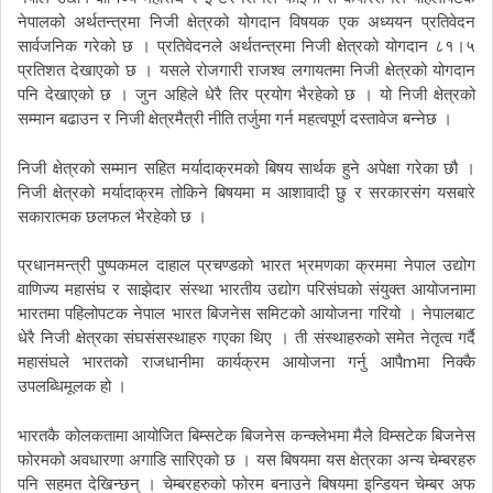
नेपालको
अर्थतन्त्रमा
निजी
क्षेत्रको
योगदान
विषयक
एक
अध्ययन
प्रतिवेदन
सार्वजनिक
गरेको
छ
।
प्रतिवेदनले
अर्थतन्त्रमा
निजी
क्षेत्रको
योगदान
८१।५
प्रतिशत
देखाएको
छ
।
यसले
रोजगारी
राजश्व
लगायतमा
निजी
क्षेत्रको
योगदान
पनि
देखाएको
छ
।
जुन
अहिले
धेरै
तिर
प्रयोग
भैरहेको
छ
।
यो
निजी
क्षेत्रको
सम्मान
बढाउन
र
निजी
क्षेत्रमैत्री
नीति
तर्जुमा
गर्न
महत्वपूर्ण
दस्तावेज
बन्नेछ
।
निजी
क्षेत्रको
सम्मान
सहित
मर्यादाक्रमको
बिषय
सार्थक
हुने
अपेक्षा
गरेका
छौ
।
निजी
क्षेत्रको
मर्यादाक्रम
तोकिने
बिषयमा
म
आशावादी
छु
र
सरकारसंग
यसबारे
सकारात्मक
छलफल
भैरहेको
छ
।
प्रधानमन्त्री
पुष्पकमल
दाहाल
प्रचण्डको
भारत
भ्रमणका
क्रममा
नेपाल
उद्योग
वाणिज्य
महासंघ
र
साझेदार
संस्था
भारतीय
उद्योग
परिसंघको
संयुक्त
आयोजनामा
भारतमा
पहिलोपटक
नेपाल
भारत
बिजनेस
समिटको
आयोजना
गरियो
।
नेपालबाट
धेरै
निजी
क्षेत्रका
संघसंसस्थाहरु
गएका
थिए
।
ती
संस्थाहरुको
समेत
नेतृत्व
गर्दै
m
महासंघले
भारतको
राजधानीमा
कार्यक्रम
आयोजना
गर्नु
आपै
मा
निक्कै
उपलब्धिमूलक
हो
।
भारतकै
कोलकतामा
आयोजित
बिम्सटेक
बिजनेस
कन्क्लेभमा
मैले
विम्सटेक
बिजनेस
फोरमको
अवधारणा
अगाडि
सारिएको
छ
।
यस
बिषयमा
यस
क्षेत्रका
अन्य
चेम्बरहरु
पनि
सहमत
देखिन्छन्
।
चेम्बरहरुको
फोरम
बनाउने
बिषयमा
इन्डियन
चेम्बर
अफ