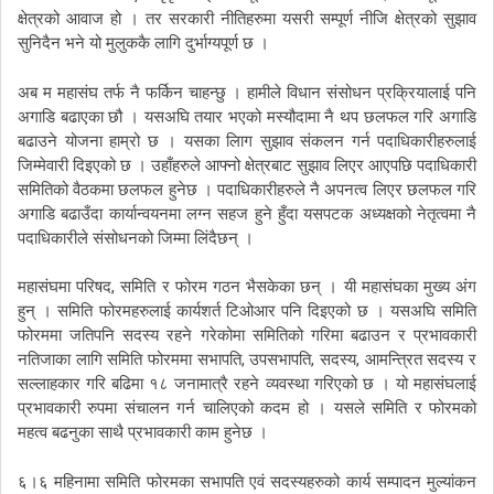
क्षेत्रको
आवाज
हो
।
तर
सरकारी
नीतिहरुमा
यसरी
सम्पूर्ण
नीजि
क्षेत्रको
सुझाव
सुनिदैन
भने
यो
मुलुककै
लागि
दुर्भाग्यपूर्ण
छ
।
अब
म
महासंघ
तर्फ
नै
फर्किन
चाहन्छु
।
हामीले
विधान
संसोधन
प्रक्रियालाई
पनि
अगाडि
बढाएका
छौ
।
यसअघि
तयार
भएको
मस्यौदामा
नै
थप
छलफल
गरि
अगाडि
बढाउने
योजना
हाम्रो
छ
।
यसका
लािग
सुझाव
संकलन
गर्न
पदाधिकारीहरुलाई
जिम्मेवारी
दिइएको
छ
।
उहाँहरुले
आफ्नो
क्षेत्रबाट
सुझाव
लिएर
आएपछि
पदाधिकारी
समितिको
वैठकमा
छलफल
हुनेछ
।
पदाधिकारीहरुले
नै
अपनत्व
लिएर
छलफल
गरि
अगाडि
बढाउँदा
कार्यान्वयनमा
लग्न
सहज
हुने
हुँदा
यसपटक
अध्यक्षको
नेतृत्वमा
नै
पदाधिकारीले
संसोधनको
जिम्मा
लिंदैछन्
।
,
महासंघमा
परिषद
समिति
र
फोरम
गठन
भैसकेका
छन्
।
यी
महासंघका
मुख्य
अंग
हुन्
।
समिति
फोरमहरुलाई
कार्यशर्त
टिओआर
पनि
दिइएको
छ
।
यसअघि
समिति
फोरममा
जतिपनि
सदस्य
रहने
गरेकोमा
समितिको
गरिमा
बढाउन
र
प्रभावकारी
,
,
,
नतिजाका
लागि
समिति
फोरममा
सभापति
उपसभापति
सदस्य
आमन्त्रित
सदस्य
र
सल्लाहकार
गरि
बढिमा
१८
जनामात्रै
रहने
व्यवस्था
गरिएको
छ
।
यो
महासंघलाई
प्रभावकारी
रुपमा
संचालन
गर्न
चालिएको
कदम
हो
।
यसले
समिति
र
फोरमको
महत्व
बढनुका
साथै
प्रभावकारी
काम
हुनेछ
।
६।६
महिनामा
समिति
फोरमका
सभापति
एवं
सदस्यहरुको
कार्य
सम्पादन
मुल्यांकन