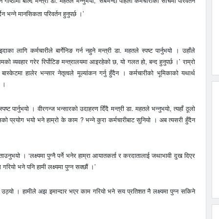
ोष्ठीमा बोल्दै मन्त्री डा. महतले भन्नुभयाे, ‘सबैभन्दा पहिला कर्मचारीको सोचमा परिवर्तन
न्ने मानसिकता परिवर्तन हुनुपर्छ ।’
का लागि कर्मचारीले बार्गेनिङ गर्न नहुने मन्त्री डा. महतले स्पष्ट पार्नुभयो । उहाँले
मको व्यवहार गरेर रिर्पोटिङ मन्त्रालयमा आइरहेको छ, यो गलत हो, बन्द हुनुपर्छ ।’ राम्रो
ास्केटमा हालेर भन्सार नेतृत्वले मूल्यांकन गर्नु हुँदैन । कर्मचारीको भूमिकाको यथार्थ
छ ।
ष्ट पार्नुभयो । वीरगन्ज भन्सारको उदाहरण दिँदै मन्त्री डा. महतले भन्नुभयो, त्यहाँ ठूलो
सको प्रयोग भयो भने हाम्रो के काम ? भन्ने कुरा कर्मचारीबाट सुनियो । अब त्यसरी हुँदैन
बताउनुभयो । ‘लक्ष्यमा पुग्नै पर्ने भनेर हाम्रा आयातकर्ता र करदातालाई जथाभावी दुख दिएर
गरियो भने पनि हामी लक्ष्यमा पुग्न सक्छौं ।’
 उठ्यो । हामीले अझ इमान्दार भएर काम गरियो भने सय प्रतिशत नै लक्ष्यमा पुग्न सकिने