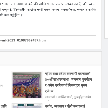
हतको भनाइ छ । लक्ष्यभन्दा बढी पनि हामीले भन्सार राजस्व उठाउन सक्छौं, जति बढाउन
ाँले भन्नुभयो, ‘जिम्मेवारीमा सम्झौता नगरी यसका काममा व्यवसायिकता, सम्मान र समर्पित
ि काम गर्नु हुँदैन ।’
ग्रील तथा स्टील व्यवसायी महासंघको
३०औँ साधारणसभा : व्यवसाय पुनर्गठन
र अवैध प्रतिस्पर्धा नियन्त्रण मुख्य
थवा
एजेन्डा
काठमाडौं । आर्थिक मन्दी, मूल्यबृद्धि र अवैध
प्रति
ा लागि
उद्योग, व्यवसाय र पूँजी बजारलाई