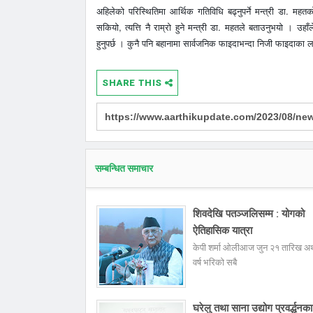
अहिलेको परिस्थितिमा आर्थिक गतिविधि बढ्नुपर्ने मन्त्री डा. म
सकियो, त्यत्ति नै राम्रो हुने मन्त्री डा. महतले बताउनुभयो । उह
हुनुपर्छ । कुनै पनि बहानामा सार्वजनिक फाइदाभन्दा निजी फाइदाका लाग
SHARE THIS
सम्बन्धित समाचार
शिवदेखि पतञ्जलिसम्म : योगको
ऐतिहासिक यात्रा
केपी शर्मा ओलीआज जुन २१ तारिख अ
वर्ष भरिको सबै
घरेलु तथा साना उद्योग प्रवर्द्धनक