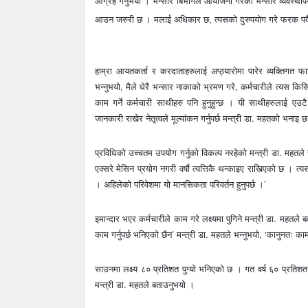
आग्रह गर्नुभयाे । भन्सार बिभागले आयोजना गरेको भन्सार व्यवस्थापन ग
आउन जरुरी छ । मलाई अधिकार छ, त्यसको दुरुपयोग गरे फरक पर्दैन भ
हाम्रा आयतकर्ता र करदाताहरुलाई अप्ठ्यारोमा पारेर व्यक्तिगत फाइदा
भन्नुभयो, मैले धेरै भन्सार नाकाको भ्रमण गरे, कर्मचारीले त्यस किसि
काम गर्ने कर्मचारी साथीहरु पनि हुनुहुन्छ । यी साथीहरुलाई एउटै ब
जानकारी राखेर नेतृत्वले मूल्यांकन गर्नुपर्छ मन्त्री डा. महतको भनाइ 
प्रविधिको उच्चतम उपयोग गर्नुको विकल्प नरहेको मन्त्री डा. महतले स्प
एक्सरे मेसिन प्रयोग नगरी वर्षौ त्यत्तिकै थन्काइए राखिएको छ । त्य
। अहिलेको परिवेशमा यो मानसिकता परिवर्तन हुनुपर्छ ।’
इमान्दार भएर कर्मचारीले काम गरे लक्ष्यमा पुगिने मन्त्री डा. महतले 
काम गर्नुपर्छ भनिएको छैन’ मन्त्री डा. महतले भन्नुभयो, ‘कानुनतः काम 
साउनमा लक्ष्य ८० प्रतिशत पुग्यो भनिएको छ । गत वर्ष ६० प्रतिशत
मन्त्री डा. महतले बताउनुभयो ।