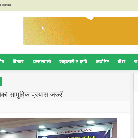
्त बनाउन
०२६ आगामी
यमा रामहरी
 निर्वाचित
र्फको
सम्बन्धी
योग
विचार
अन्तरवार्ता
सहकारी र कृषि
कर्पोरेट
बीमा
स
जगारी
ेप ब्याजदर
ा दिन
ैको सामुहिक प्रयास जरुरी
ils AI-
al
ृत्व,
्थिक
 निरन्तरता