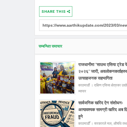
SHARE THIS
सम्बन्धित समाचार
राजधानीमा "साउथ एसिया ट्रेड 
२०२६" जारी, अवलोकनकर्ताहरु
उत्साहजनक सहभागिता
काठमाडौं । दक्षिण एसिया क्षेत्रका उद्य
व्यापार
सार्वजनिक खरिद ऐन संशोधनः
अत्यावश्यक सामग्री खरिद अब छ
हुने
काठमाडौँ । सरकारले मल, औषधि तथ