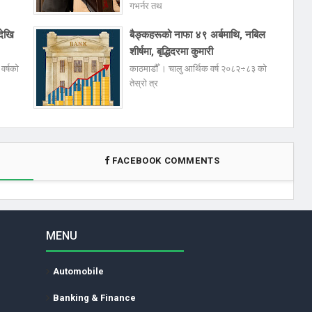
गभर्नर तथ
देखि
बैङ्कहरूको नाफा ४९ अर्बमाथि, नबिल
शीर्षमा, बृद्धिदरमा कुमारी
वर्षको
काठमाडौँ । चालु आर्थिक वर्ष २०८२÷८३ को
तेस्रो त्र
FACEBOOK COMMENTS
MENU
Automobile
Banking & Finance