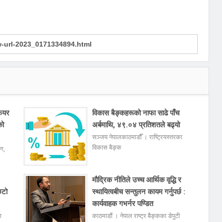
फेयर
विकास बैङ्कहरूको नाफा साढे पाँच
को
अर्बमाथि, ४९.०४ प्रतिशतले बढ्यो
सञ्जय नेपालकाठमाडौँ । राष्ट्रियस्तरका
विकास बैङ्क
ोग,
मौद्रिक नीतिले उच्च आर्थिक वृद्धि र
िटो
स्थायित्वबीच सन्तुलन कायम गर्नुपर्छ :
कार्यवाहक गभर्नर पण्डित
ा
काठमाडौं । नेपाल राष्ट्र बैङ्कका डेपुटी