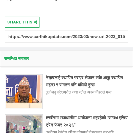
SHARE THIS
सम्बन्धित समाचार
नेतृत्वलाई स्थापित गराएर लैजान सके आफु स्थापित
भइन्छ र संगठन पनि बलियो हुन्छ
ठुलोबाबु श्रेष्ठग्रील तथा स्टील व्यवसायीहरुले मला
तस्बीरमा राजधानीमा आयोजना भइरहेको "साउथ एसिया
ट्रेड फेयर २०२६"
तस्बीरमा हेर्नुहोस दक्षिण एसियाली देशहरूको सहभागि