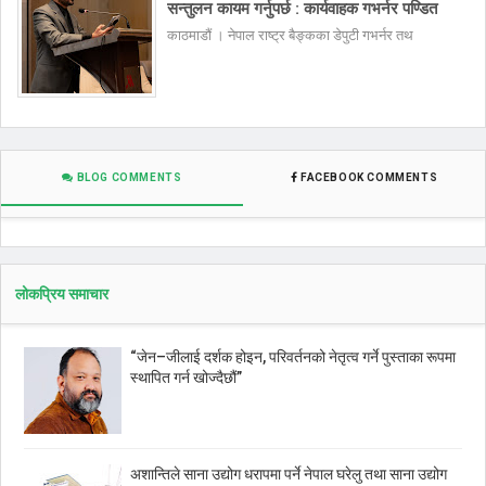
सन्तुलन कायम गर्नुपर्छ : कार्यवाहक गभर्नर पण्डित
काठमाडौं । नेपाल राष्ट्र बैङ्कका डेपुटी गभर्नर तथ
BLOG COMMENTS
FACEBOOK COMMENTS
लोकप्रिय समाचार
“जेन–जीलाई दर्शक होइन, परिवर्तनको नेतृत्व गर्ने पुस्ताका रूपमा
स्थापित गर्न खोज्दैछौं”
अशान्तिले साना उद्योग धरापमा पर्ने नेपाल घरेलु तथा साना उद्योग