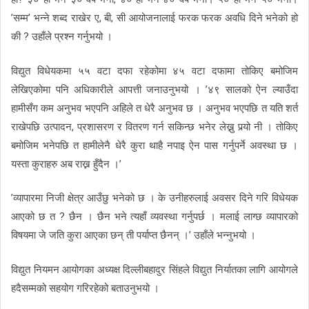
’सम्म’ भन्ने शब्द राखेर ए, बी, सी आयोजनालाई फरक फरक अवधि दिने भनेको हो
की ? उहाँले प्रश्न गर्नुभयो ।
विद्युत विधेयकमा ५५ वटा दफा रहेकोमा ४५ वटा दफामा तोकिए बमोजिम
लेखिएकोमा पनि अधिकारीले आपत्ती जनाउनुभयो । ’४९ सालको ऐन ल्याउँदा
हामीसँग कम अनुभव भएपनि अहिले त धेरै अनुभव छ । अनुभव भएपछि त यति शर्त
राखेपछि उत्पादन, प्रशासरण र वितरण गर्न सकिन्छ भनेर लेख्नु पर्‍यो नी । तोकिए
बमोजिम भनेपछि त हामीलेनै धेरै कुरा थाहै नपाइ ऐन पास गर्नुपर्ने अवस्था छ ।
यस्ता कुराहरु अब राख्न हुँदैन ।’
’व्यापारमा निजी क्षेत्र आउँछु भनेको छ । के उनीहरुलाई अवसर दिने गरि विधेयक
आएको छ त ? छैन । छैन भने त्यहाँ व्यवस्था गर्नुपर्छ । मलाई लाग्छ व्यापारको
विषयमा जे जति कुरा आएका छन् ती पर्याप्त छैनन् ।’ उहाँले भन्नुभयो ।
विद्युत नियमन आयोगका अध्यक्ष दिल्लीबहादुर सिंहले विद्युत निर्यातका लागि आयोगले
हदैसम्मको सहयोग गरिरहेको बताउनुभयो ।