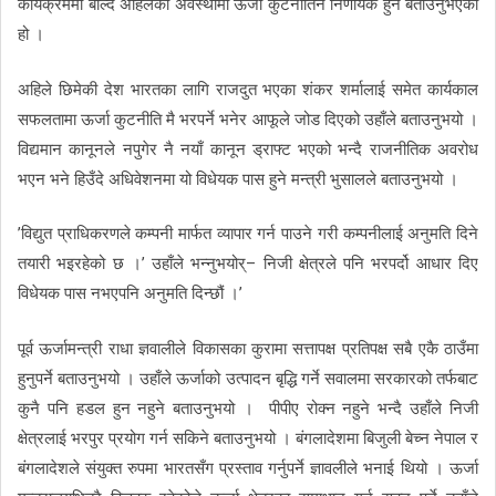
कार्यक्रममा बोल्दै अहिलेको अवस्थामा ऊर्जा कुटनीतिनै निर्णायक हुने बताउनुभएको
हो ।
अहिले छिमेकी देश भारतका लागि राजदुत भएका शंकर शर्मालाई समेत कार्यकाल
सफलतामा ऊर्जा कुटनीति मै भरपर्ने भनेर आफूले जोड दिएको उहाँले बताउनुभयो ।
विद्यमान कानूनले नपुगेर नै नयाँ कानून ड्राफ्ट भएको भन्दै राजनीतिक अवरोध
भएन भने हिउँदे अधिवेशनमा यो विधेयक पास हुने मन्त्री भुसालले बताउनुभयो ।
’विद्युत प्राधिकरणले कम्पनी मार्फत व्यापार गर्न पाउने गरी कम्पनीलाई अनुमति दिने
तयारी भइरहेको छ ।’ उहाँले भन्नुभयोर्– निजी क्षेत्रले पनि भरपर्दो आधार दिए
विधेयक पास नभएपनि अनुमति दिन्छौं ।’
पूर्व ऊर्जामन्त्री राधा ज्ञवालीले विकासका कुरामा सत्तापक्ष प्रतिपक्ष सबै एकै ठाउँमा
हुनुपर्ने बताउनुभयो । उहाँले ऊर्जाको उत्पादन बृद्धि गर्ने सवालमा सरकारको तर्फबाट
कुनै पनि हडल हुन नहुने बताउनुभयो । पीपीए रोक्न नहुने भन्दै उहाँले निजी
क्षेत्रलाई भरपुर प्रयोग गर्न सकिने बताउनुभयो । बंगलादेशमा बिजुली बेच्न नेपाल र
बंगलादेशले संयुक्त रुपमा भारतसँग प्रस्ताव गर्नुपर्ने ज्ञावलीले भनाई थियो । ऊर्जा