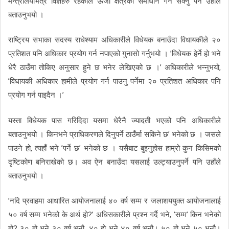
मन्त्रालयभित्रै विज्ञहरु रहेकोले ऊर्जा क्षेत्रका समाधान गर्न सक्नु पर्ने उहाँले
बताउनुभयो ।
राष्ट्रिय सभाका सदस्य राधेश्याम अधिकारीले विधेयक बनाउँदा विधायकीले २०
प्रतिशत पनि अधिकार प्रयोग गर्न नपाएको गुनासो गर्नुभयो । ’विधेयक हेर्ने हो भने
धेरै ठाउँमा तोकिए अनुसार हुने छ भनेर लेखिएको छ ।’ अधिकारीले भन्नुभयो,
’विधायकी अधिकार हामीले प्रयोग गर्न पाउनु पर्नेमा २० प्रतिशत अधिकार पनि
प्रयोग गर्न पाइदैन ।’
यस्ता विधेयक पास गरिदिदा यसमा धेरैनै ज्यादती भएको पनि अधिकारीले
बताउनुभयो । किनभने प्राधिकरणले दिनुपर्ने ठाउँर्मा सकिने छ’ भनेको छ । जसले
पाउने हो, त्यहाँ भने ’पर्ने छ’ भनेको छ । यसैबाट बुझ्नुहोस हाम्रो कुन किसिमको
दृष्टिकोण बनिराखेको छ। अव ऐन बनाउँदा यसलाई उल्ट्याउनुपर्ने पनि उहाँले
बताउनुभयो ।
’नदि प्रवाहमा आधारित आयोजनालाई ४० वर्ष सम्म र जलाशययुक्त आयोजनालाई
५० वर्ष सम्म भनेको के अर्थ हो?’ अधिसकारीले प्रश्न गर्दै भने, ’सम्म’ किन भनेको
हो? ३० हो भने ३० वर्ष भनौ, ४० हो भने ४० वर्ष भनौ। ५० हो भने ५० भनौ।