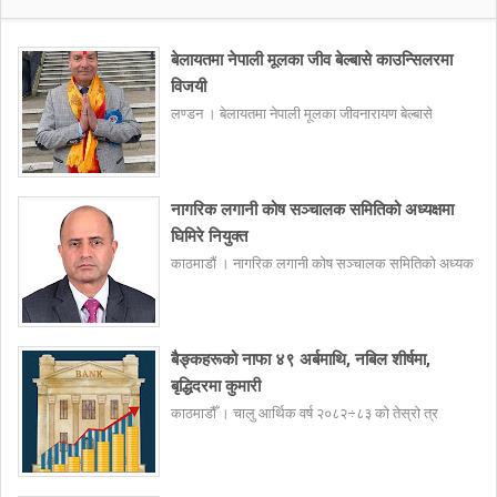
बेलायतमा नेपाली मूलका जीव बेल्बासे काउन्सिलरमा
विजयी
लण्डन । बेलायतमा नेपाली मूलका जीवनारायण बेल्बासे
नागरिक लगानी कोष सञ्चालक समितिको अध्यक्षमा
घिमिरे नियुक्त
काठमाडौं । नागरिक लगानी कोष सञ्चालक समितिको अध्यक
बैङ्कहरूको नाफा ४९ अर्बमाथि, नबिल शीर्षमा,
बृद्धिदरमा कुमारी
काठमाडौँ । चालु आर्थिक वर्ष २०८२÷८३ को तेस्रो त्र