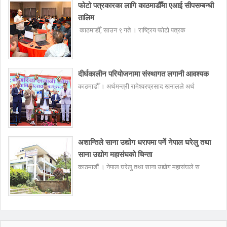
फोटो पत्रकारका लागि काठमाडौँमा एआई सीपसम्बन्धी
तालिम
काठमाडौँ, साउन ९ गते । राष्ट्रिय फोटो पत्रक
दीर्घकालीन परियोजनामा संस्थागत लगानी आवश्यक
काठमाडौँ । अर्थमन्त्री रामेश्वरप्रसाद खनालले अर्थ
अशान्तिले साना उद्योग धरापमा पर्ने नेपाल घरेलु तथा
साना उद्योग महासंघको चिन्ता
काठमाडौं । नेपाल घरेलु तथा साना उद्योग महासंघले स