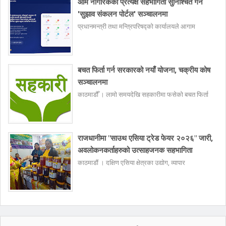
आम नागरिकको प्रत्यक्ष सहभागिता सुनिश्चित गर्न
'सुझाव संकलन पोर्टल' सञ्चालनमा
प्रधानमन्त्री तथा मन्त्रिपरिषद्को कार्यालयले आगाम
बचत फिर्ता गर्न सरकारको नयाँ योजना, चक्रीय कोष
सञ्चालनमा
काठमाडौँ । लामो समयदेखि सहकारीमा फसेको बचत फिर्ता
राजधानीमा "साउथ एसिया ट्रेड फेयर २०२६" जारी,
अवलोकनकर्ताहरुको उत्साहजनक सहभागिता
काठमाडौं । दक्षिण एसिया क्षेत्रका उद्योग, व्यापार