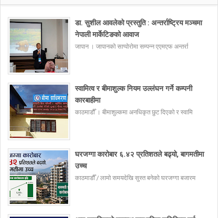
डा. सुशील आवलेको प्रस्तुति : अन्तर्राष्ट्रिय मञ्चमा
नेपाली मार्केटिङको आवाज
जापान । जापानको साप्पोरोमा सम्पन्न एएमएफ अन्तर्रा
स्वामित्व र बीमाशुल्क नियम उल्लंघन गर्ने कम्पनी
कारबाहीमा
काठमाडौँ । बीमाशुल्कमा अनधिकृत छुट दिएको र स्वामि
घरजग्गा कारोबार ६.४२ प्रतिशतले बढ्यो, बागमतीमा
उच्च
काठमाडौँ / लामो समयदेखि सुस्त बनेको घरजग्गा बजारम