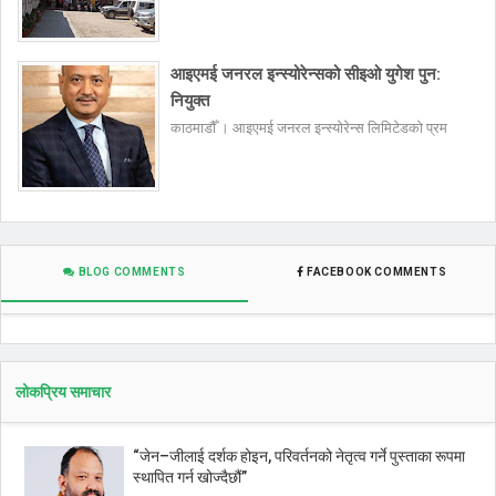
आइएमई जनरल इन्स्योरेन्सको सीइओ युगेश पुन:
नियुक्त
काठमाडौँ । आइएमई जनरल इन्स्योरेन्स लिमिटेडको प्रम
BLOG COMMENTS
FACEBOOK COMMENTS
लोकप्रिय समाचार
“जेन–जीलाई दर्शक होइन, परिवर्तनको नेतृत्व गर्ने पुस्ताका रूपमा
स्थापित गर्न खोज्दैछौं”