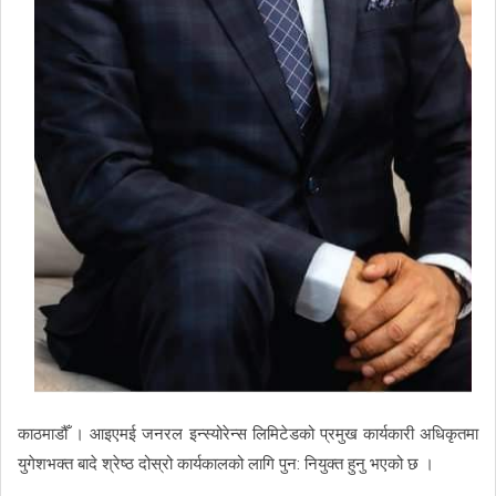
काठमाडौँ । आइएमई जनरल इन्स्योरेन्स लिमिटेडको प्रमुख कार्यकारी अधिकृतमा
युगेशभक्त बादे श्रेष्ठ दोस्रो कार्यकालको लागि पुन: नियुक्त हुनु भएको छ ।