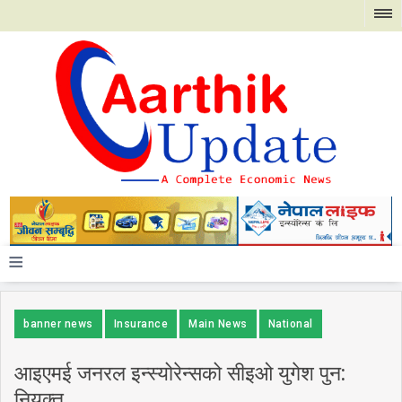
≡
banner news
Insurance
Main News
National
आइएमई जनरल इन्स्योरेन्सको सीइओ युगेश पुन:
नियुक्त