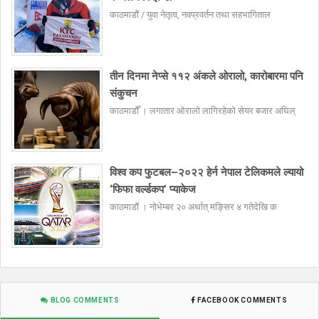
काठमाडौं / युवा नेतृत्व, नवप्रवर्तन तथा सहभागिताल
तीन दिनमा नेप्से ११२ अंकले ओरालो, कारोबारमा पनि
संकुचन
काठमाडौँ । लगातार ओरालो लागिरहेको सेयर बजार अघिल्
विश्व कप फुटबल–२०२२ हेर्न नेपाल टेलिकमले ल्यायो
‘फिफा वर्ल्डकप’ प्याकेज
काठमाडौं । नोभेम्बर २० अर्थात् मङ्सिर ४ गतेदेखि क
BLOG COMMENTS
FACEBOOK COMMENTS