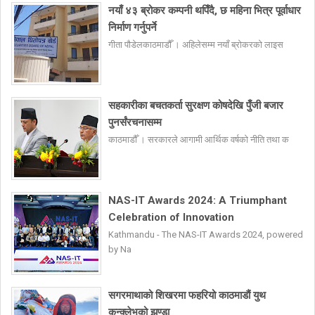
नयाँ ४३ ब्रोकर कम्पनी थपिँदै, छ महिना भित्र पूर्वाधार
निर्माण गर्नुपर्ने
गीता पौडेलकाठमाडौँ । अहिलेसम्म नयाँ ब्रोकरको लाइस
सहकारीका बचतकर्ता सुरक्षण कोषदेखि पुँजी बजार
पुनर्संरचनासम्म
काठमाडौँ । सरकारले आगामी आर्थिक वर्षको नीति तथा क
NAS-IT Awards 2024: A Triumphant
Celebration of Innovation
Kathmandu - The NAS-IT Awards 2024, powered
by Na
सगरमाथाको शिखरमा फहरियो काठमाडौं युथ
कन्क्लेभको झण्डा