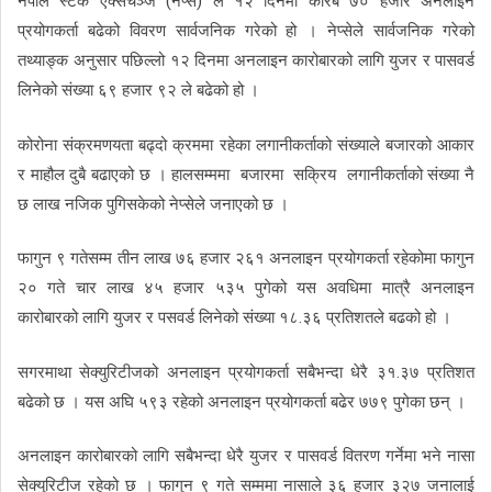
नेपाल स्टक एक्सचेञ्ज (नेप्से) ले १२ दिनमा करिब ७० हजार अनलाईन
प्रयोगकर्ता बढेको विवरण सार्वजनिक गरेको हो । नेप्सेले सार्वजनिक गरेको
तथ्याङ्क अनुसार पछिल्लो १२ दिनमा अनलाइन कारोबारको लागि युजर र पासवर्ड
लिनेको संख्या ६९ हजार ९२ ले बढेको हो ।
कोरोना संक्रमणयता बढ्दो क्रममा रहेका लगानीकर्ताको संख्याले बजारको आकार
र माहौल दुबै बढाएको छ । हालसम्ममा बजारमा सक्रिय लगानीकर्ताको संख्या नै
छ लाख नजिक पुगिसकेको नेप्सेले जनाएको छ ।
फागुन ९ गतेसम्म तीन लाख ७६ हजार २६१ अनलाइन प्रयोगकर्ता रहेकोमा फागुन
२० गते चार लाख ४५ हजार ५३५ पुगेको यस अवधिमा मात्रै अनलाइन
कारोबारको लागि युजर र पसवर्ड लिनेको संख्या १८.३६ प्रतिशतले बढको हो ।
सगरमाथा सेक्युरिटीजको अनलाइन प्रयोगकर्ता सबैभन्दा धेरै ३१.३७ प्रतिशत
बढेको छ । यस अघि ५९३ रहेको अनलाइन प्रयोगकर्ता बढेर ७७९ पुगेका छन् ।
अनलाइन कारोबारको लागि सबैभन्दा धेरै युजर र पासवर्ड वितरण गर्नेमा भने नासा
सेक्युरिटीज रहेको छ । फागुन ९ गते सम्ममा नासाले ३६ हजार ३२७ जनालाई