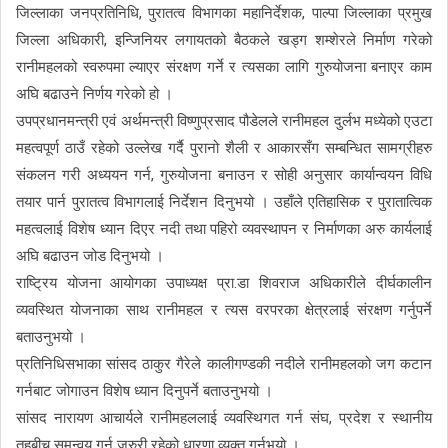
जिल्लाका जनप्रतिनिधि, पुरातत्व विभागका महानिर्देशक, पाल्पा जिल्लाका प्रमुख
जिल्ला अधिकारी, इन्जिनियर लगायतको बैठकले खड्ग शम्शेरले निर्माण गरेको
रानीमहलको स्वरुपमा ल्याएर संरक्षण गर्ने र त्यसका लागि गुरुयोजना बनाएर काम
अघि बढाउने निर्णय गरेको हो ।
उपप्रधानमन्त्री एवं अर्थमन्त्री विष्णुप्रसाद पौडेलले रानीमहल दुर्लभ मध्येको एउटा
महत्वपूर्ण ठाउँ रहेको उल्लेख गर्दै पुरानो शैली र आकारसँग सम्बन्धित सामग्रीहरु
संकलन गरी अध्ययन गर्न, गुरुयोजना बनाउन र सोही अनुसार कार्यान्वयन विधि
तयार पार्न पुरातत्व विभागलाई निर्देशन दिनुभयो । उहाँले एतिहासिक र पुरातात्विक
महत्वलाई विशेष ध्यान दिएर नदी तथा पहिरो व्यवस्थापन र निर्माणका अरु कार्यलाई
अघि बढाउन जोड दिनुभयो ।
राष्ट्रिय योजना आयोगका उपाध्यक्ष प्रा.डा शिवराज अधिकारीले दीर्घकालीन
व्यवस्थित योजनाका साथ रानीमहल र त्यस वरपरका क्षेत्रलाई संरक्षण गर्नुपर्ने
बताउनुभयो ।
प्रतिनिधिसभाका सांसद ठाकुर गैरेले कालीगण्डकी नदीले रानीमहलको जग कटान
गर्नबाट जोगाउन विशेष ध्यान दिनुपर्ने बताउनुभयो ।
सांसद नारायण आचार्यले रानीमहललाई व्यवस्थिगत गर्न संघ, प्रदेश र स्थानीय
तहबीच समन्वय गर्न जरुरी रहेको धारणा व्यक्त गर्नुभयो ।