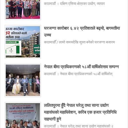
काठमाडौं । दक्षिण एसिया क्षेत्रका उद्योग, व्यापार
घरजग्गा कारोबार ६.४२ प्रतिशतले बढ्यो, बागमतीमा
उच्च
काठमाडौँ / लामो समयदेखि सुस्त बनेको घरजग्गा बजारम
नेपाल बीमा प्राधिकरणको ५८औं वार्षिकोत्सव सम्पन्न
काठमाडौं । नेपाल बीमा प्राधिकरणको ५८औं वार्षिकोत्
ललितपुरमा हुँदै नेपाल घरेलु तथा साना उद्योग
महासंघको महाधिवेशन, करिब एक हजार प्रतिनिधि
सहभागी हुने
काठमाडौं । नेपाल घरेलु तथा साना उद्योग महासंघको २