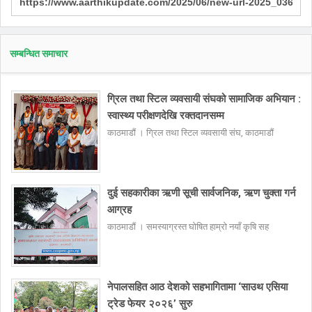
सम्बन्धित समाचार
ग्रिल तथा स्टिल व्यवसायी संघको सामाजिक अभियान :
स्वास्थ्य परीक्षणदेखि रक्तदानसम्म
काठमाडौं । ग्रिल तथा स्टिल व्यवसायी संघ, काठमाडौं
दुई सहकारीका ऋणी सूची सार्वजनिक, ऋण चुक्ता गर्न
आग्रह
काठमाडौं । समस्याग्रस्त घोषित हाम्रो नयाँ कृषि सह
नेपालसहित आठ देशको सहभागितामा ‘साउथ एसिया
ट्रेड फेयर २०२६’ सुरु