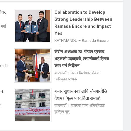
निक,
Collaboration to Develop
Strong Leadership Between
Ramada Encore and Impact
 नयाँ
Yes
KATHMANDU – Ramada Encore
Kathmandu, a premier 4-
सेबोन अध्यक्षमा डा. गोपाल प्रसाद
भट्टको पदबहाली, लगानीकर्ता हितमा
काम गर्न निर्देशन
ा लागि
काठमाडौं । नेपाल धितोपत्र बोर्डका
नवनियुक्त अध्यक
घन
बजार सुशासनका लागि सोमबारदेखि
देशभर ‘मूल्य पारदर्शिता सप्ताह’
ट
काठमाडौँ । बजारमा व्याप्त अनियमितता,
कृत्रिम मूल्