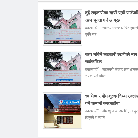
दुई सहकारीका ऋणी सूची सार्वज
ऋण चुक्ता गर्न आग्रह
काठमाडौं । समस्याग्रस्त घोषित हाम्रो
कृषि सह
ऋण नतिर्ने सहकारी ऋणीको नाम
सार्वजनिक
काठमाडौँ । सहकारी संकट समाधानक
सरकारले पहिल
स्वामित्व र बीमाशुल्क नियम उल्लं
गर्ने कम्पनी कारबाहीमा
काठमाडौँ । बीमाशुल्कमा अनधिकृत छु
दिएको र स्वामि