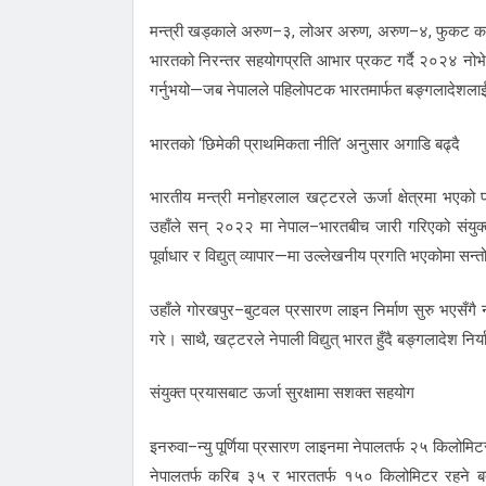
मन्त्री खड्काले अरुण–३, लोअर अरुण, अरुण–४, फुकट कर्णा
भारतको निरन्तर सहयोगप्रति आभार प्रकट गर्दै २०२४ नोभेम
गर्नुभयो—जब नेपालले पहिलोपटक भारतमार्फत बङ्गलादेशलाई व
भारतको ‘छिमेकी प्राथमिकता नीति’ अनुसार अगाडि बढ्दै
भारतीय मन्त्री मनोहरलाल खट्टरले ऊर्जा क्षेत्रमा भएको 
उहाँले सन् २०२२ मा नेपाल–भारतबीच जारी गरिएको संयुक्त
पूर्वाधार र विद्युत् व्यापार—मा उल्लेखनीय प्रगति भएकोमा सन्तो
उहाँले गोरखपुर–बुटवल प्रसारण लाइन निर्माण सुरु भएसँगै नया
गरे। साथै, खट्टरले नेपाली विद्युत् भारत हुँदै बङ्गलादेश न
संयुक्त प्रयासबाट ऊर्जा सुरक्षामा सशक्त सहयोग
इनरुवा–न्यु पूर्णिया प्रसारण लाइनमा नेपालतर्फ २५ किलो
नेपालतर्फ करिब ३५ र भारततर्फ १५० किलोमिटर रहने बत