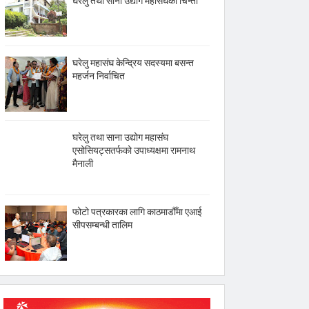
घरेलु तथा साना उद्योग महासंघको चिन्ता
घरेलु महासंघ केन्द्रिय सदस्यमा बसन्त
महर्जन निर्वाचित
घरेलु तथा साना उद्योग महासंघ
एसोसियट्सतर्फको उपाध्यक्षमा रामनाथ
मैनाली
फोटो पत्रकारका लागि काठमाडौँमा एआई
सीपसम्बन्धी तालिम