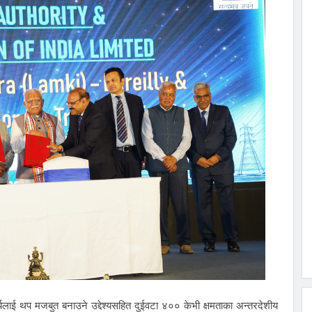
ागमतीमा
िगो बनाउन
्वबीच
्डित
ेलु तथा
र्ने
्त बनाउन
कार्यलाई थप मजबुत बनाउने उद्देश्यसहित दुईवटा ४०० केभी क्षमताका अन्तरदेशीय