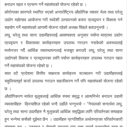
बनाउन पहल र प्रयत्न गर्ने महासंघको योजना रहेको छ ।
कोरोनाका कारणले स्थगित भएको अन्तर्राष्ट्रिय औद्योगिक व्यापार मेला तथा घरेलु
उद्योग महोत्सव आयोजना गरी स्वदेशी उत्पादनको बजार प्रवद्र्घन र विकास गर्न
सहयोग गर्ने महासंघको आगामी योजना रहेको अध्यक्ष सिंहले बताउनुभयो ।
लघु, घरेलु तथा साना उद्यमीहरुलाई आवश्यकता अनुसार पर्याप्त मात्रामा उद्योग
प्रवद्र्घन र विकासका कार्यक्रमहरु उपलव्ध गराउन नसकेको अवस्थालाई
मध्येनजर गर्दै आर्थिक व्यवस्थापनलाई मजबुत बनाउदै लघु, घरेलु तथा साना
उद्योगको विकास र प्रवद्र्घनका लागि पर्याप्त कार्यक्रमहरु उपलब्ध गराउन पहल
गर्ने महासंघको योजना रहेको छ ।
सात वटै प्रदेशमा वित्तीय साक्षरता कार्यक्रम सञ्चालन गरी उद्यमीहरुलाई
सहुलियतपूर्ण कर्जा उपलव्ध गराउन सहजीकरण गर्ने पनि महासंघको योजना रहेको
छ ।
औद्योगिकरण मार्फत मूलुकलाई आर्थिक रुपमा समृद्ध र आत्मनिर्भर बनाउन उद्यमी
व्यवसायीहरु क्रियाशिल रहेको भन्दै उहाँले भन्नुभयो – “नेपालको सन्दर्भमा लघु,
घरेलु तथा साना उद्यमीहरु नै मुलुकको आर्थिक समृद्धिका लागि परिवर्तनका सम्वाहक
हुन भन्नेमा कसैको दुईमत छैन । उद्यमीहरु प्रगतिशील अर्थतन्त्रका परिवर्तनकारी
संवाहक हुन् । उत्पादन र सेवाको सम्भाव्य माग पत्ता लगाई बजारयोग्य वस्तु वा