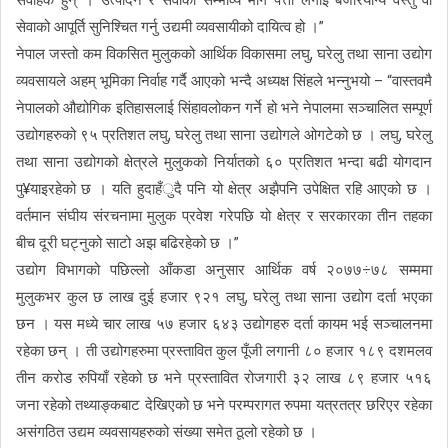
सेवाको आपूर्ति सुनिश्चित गर्नु उद्यमी व्यवसायीको दायित्व हो ।”
नेपाल जस्तो कम विकसित मुलुकको आर्थिक विकासमा लघु, घरेलु तथा साना उद्योग
व्यवसायले अहम् भूमिका निर्वाह गर्दै आएको भन्दै अध्यक्ष सिंहले भन्नुभयो – “वास्तवमै
नेपालको औद्योगिक इतिहासलाई सिंहावलोकन गर्ने हो भने नेपालमा सञ्चालित सम्पूर्ण
उद्योगहरुको ९५ प्रतिशत लघु, घरेलु तथा साना उद्योगले ओगटेको छ । लघु, घरेलु
तथा साना उद्योगको क्षेत्रले मुलुकको निर्यातको ६० प्रतिशत भन्दा बढी योगदान
पु¥याइरहेको छ । यति हुदाहँुदै पनि यो क्षेत्र अझैपनि उपेक्षित रहि आएको छ ।
वर्तमान संघीय संरचनामा मुलुक प्रवेश गरेपछि यो क्षेत्र र सरकारका तीन तहका
बीच दूरी घट्नुको साटो अझ बढिरहेको छ ।”
उद्योग विभागको पछिल्लो आँकडा अनुसार आर्थिक वर्ष २०७७÷७८ सम्ममा
मुलुकभर कुल छ लाख दुई हजार ९२१ लघु, घरेलु तथा साना उद्योग दर्ता भएका
छन । यस मध्ये चार लाख ५७ हजार ६४३ उद्योगहरु दर्ता कायम भई सञ्चालनमा
रहेका छन् । ती उद्योगहरुमा प्रस्तावित कुल पूँजी लगानी ८० हजार १८९ दशमलव
तीन करोड रुपियाँ रहेको छ भने प्रस्तावित रोजगारी ३२ लाख ८९ हजार ५१६
जना रहेको तथ्याङ्कबाट देखिएको छ भने परम्परागत रुपमा यत्रतत्र छरिएर रहेका
असंगठित उद्यम व्यवसायहरुको संख्या समेत ठूलो रहेको छ ।